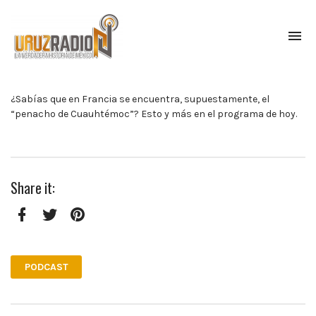
To
na
La
verdadera
historia
¿Sabías que en Francia se encuentra, supuestamente, el
de
“penacho de Cuauhtémoc”? Esto y más en el programa de hoy.
México,
narrada
por
el
Share it:
profesor
Francisco
Mendoza.
Escúchanos
Facebook
Twitter
Pinterest
todos
los
PODCAST
lunes
a
las