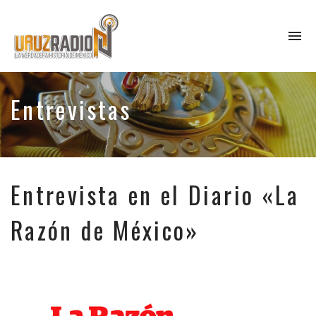
To
na
La
verdadera
historia
Entrevistas
de
México,
narrada
por
el
Entrevista en el Diario «La
profesor
Francisco
Mendoza.
Razón de México»
Escúchanos
todos
los
lunes
a
las