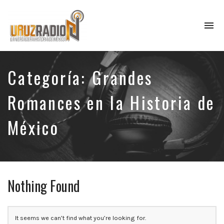
To
na
La
verdadera
historia
Categoría:
Grandes
de
México,
Romances en la Historia de
narrada
por
México
el
profesor
Francisco
Mendoza.
Escúchanos
todos
Nothing Found
los
lunes
a
las
It seems we can’t find what you’re looking for.