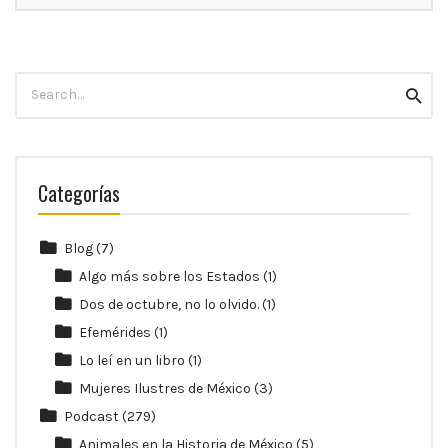
10:00
p.m.
Search
Searc
for:
Categorías
Blog
(7)
Algo más sobre los Estados
(1)
Dos de octubre, no lo olvido.
(1)
Efemérides
(1)
Lo leí en un libro
(1)
Mujeres Ilustres de México
(3)
Podcast
(279)
Animales en la Historia de México
(5)