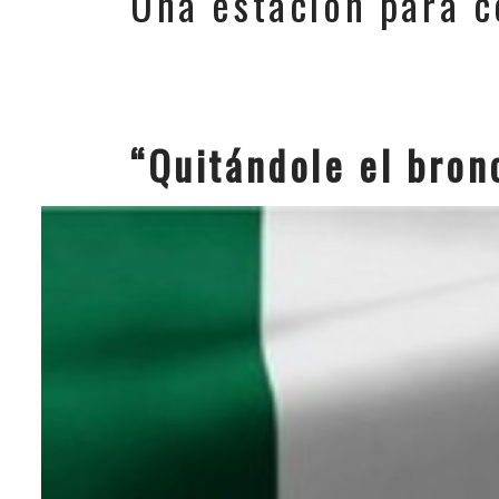
Una estación para c
“Quitándole el bron