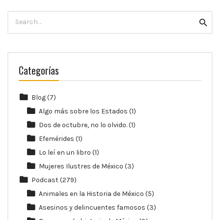
10:00
p.m.
Search
Searc
for:
Categorías
Blog
(7)
Algo más sobre los Estados
(1)
Dos de octubre, no lo olvido.
(1)
Efemérides
(1)
Lo leí en un libro
(1)
Mujeres Ilustres de México
(3)
Podcast
(279)
Animales en la Historia de México
(5)
Asesinos y delincuentes famosos
(3)