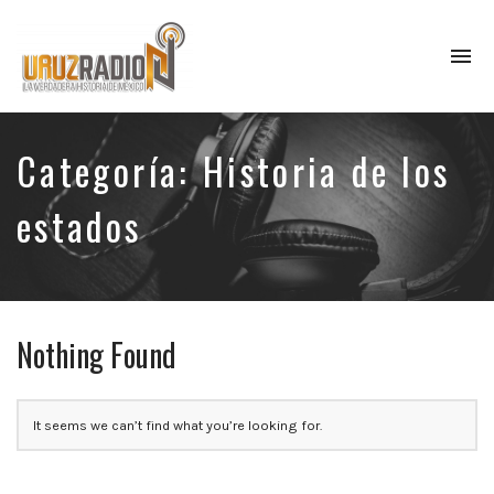
To
na
La
verdadera
historia
Categoría:
Historia de los
de
México,
estados
narrada
por
el
profesor
Francisco
Mendoza.
Nothing Found
Escúchanos
todos
los
It seems we can’t find what you’re looking for.
lunes
a
las