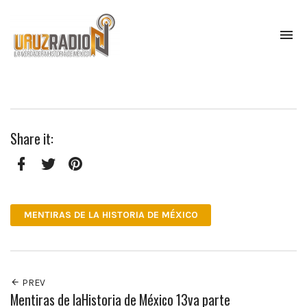
To
na
La
verdadera
historia
de
México,
Share it:
narrada
por
el
profesor
Facebook
Twitter
Pinterest
Francisco
Mendoza.
MENTIRAS DE LA HISTORIA DE MÉXICO
Escúchanos
todos
los
lunes
a
PREV
las
Mentiras de laHistoria de México 13va parte