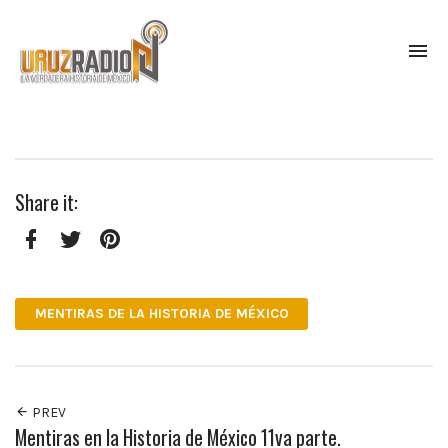
To
na
La
verdadera
historia
de
México,
Share it:
narrada
por
el
profesor
Facebook
Twitter
Pinterest
Francisco
Mendoza.
MENTIRAS DE LA HISTORIA DE MÉXICO
Escúchanos
todos
los
lunes
a
PREV
las
Mentiras en la Historia de México 11va parte.