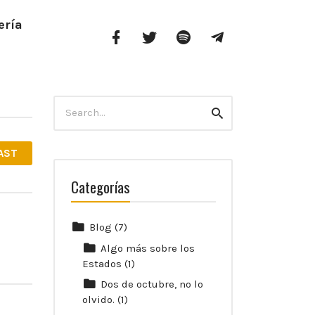
ería
Facebook
Twitter
Spotify
Telegram
Profile
Search
Search
for:
AST
Categorías
Blog
(7)
Algo más sobre los
Estados
(1)
Dos de octubre, no lo
olvido.
(1)