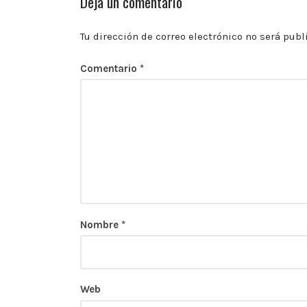
Deja un comentario
las
10:00
p.m.
Tu dirección de correo electrónico no será publ
Comentario
*
Nombre
*
Web