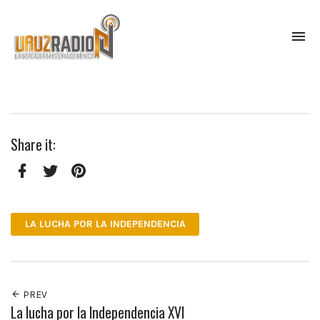
To
na
La
verdadera
historia
de
México,
Share it:
narrada
por
el
profesor
Facebook
Twitter
Pinterest
Francisco
Mendoza.
LA LUCHA POR LA INDEPENDENCIA
Escúchanos
todos
los
lunes
a
PREV
las
La lucha por la Independencia XVI