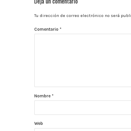
Deja un comentario
las
10:00
p.m.
Tu dirección de correo electrónico no será publ
Comentario
*
Nombre
*
Web