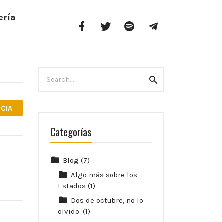
ería
Facebook
Twitter
Spotify
Telegram
Profile
Search
Search
for:
NCIA
Categorías
Blog
(7)
Algo más sobre los
Estados
(1)
Dos de octubre, no lo
olvido.
(1)