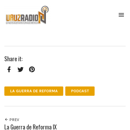
To
na
La
verdadera
historia
de
México,
Share it:
narrada
por
el
profesor
Facebook
Twitter
Pinterest
Francisco
Mendoza.
LA GUERRA DE REFORMA
PODCAST
Escúchanos
todos
los
lunes
a
PREV
las
La Guerra de Reforma IX