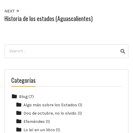
10:00
p.m.
NEXT
Historia de los estados (Aguascalientes)
Search
Searc
for:
Categorías
Blog
(7)
Algo más sobre los Estados
(1)
Dos de octubre, no lo olvido.
(1)
Efemérides
(1)
Lo leí en un libro
(1)