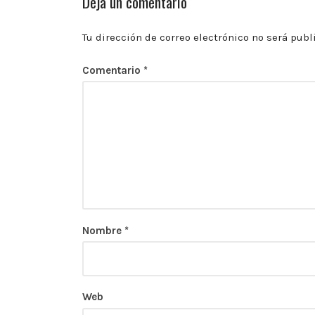
Deja un comentario
las
10:00
p.m.
Tu dirección de correo electrónico no será publ
Comentario
*
Nombre
*
Web