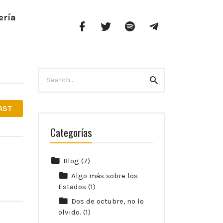
ería
Facebook
Twitter
Spotify
Telegram
Profile
Search
Search
for:
AST
Categorías
Blog
(7)
Algo más sobre los
Estados
(1)
Dos de octubre, no lo
olvido.
(1)