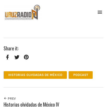
To
na
La
verdadera
historia
de
México,
Share it:
narrada
por
el
profesor
Facebook
Twitter
Pinterest
Francisco
Mendoza.
HISTORIAS OLVIDADAS DE MÉXICO
PODCAST
Escúchanos
todos
los
lunes
a
PREV
las
Historias olvidadas de México IV