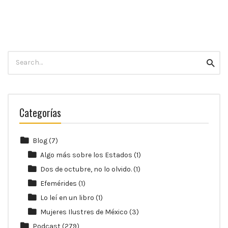
10:00
p.m.
Search
Searc
for:
Categorías
Blog
(7)
Algo más sobre los Estados
(1)
Dos de octubre, no lo olvido.
(1)
Efemérides
(1)
Lo leí en un libro
(1)
Mujeres Ilustres de México
(3)
Podcast
(279)