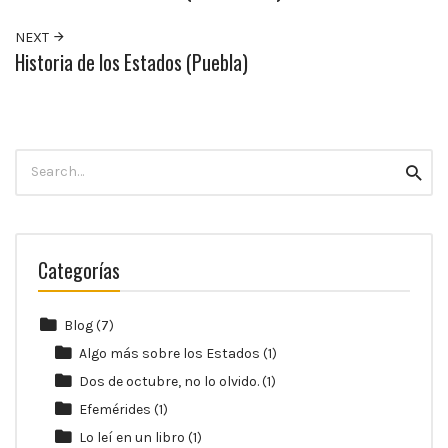
10:00
p.m.
NEXT
Historia de los Estados (Puebla)
Search
Searc
for:
Categorías
Blog
(7)
Algo más sobre los Estados
(1)
Dos de octubre, no lo olvido.
(1)
Efemérides
(1)
Lo leí en un libro
(1)