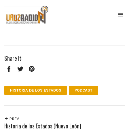
To
na
La
verdadera
historia
de
México,
Share it:
narrada
por
el
profesor
Facebook
Twitter
Pinterest
Francisco
Mendoza.
HISTORIA DE LOS ESTADOS
PODCAST
Escúchanos
todos
los
lunes
a
PREV
las
Historia de los Estados (Nuevo León)