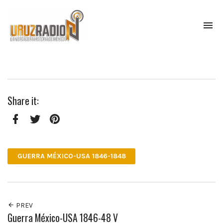
To
na
La
verdadera
historia
de
México,
Share it:
narrada
por
el
profesor
Facebook
Twitter
Pinterest
Francisco
Mendoza.
GUERRA MÉXICO-USA 1846-1848
Escúchanos
todos
los
lunes
a
PREV
las
Guerra México-USA 1846-48 V