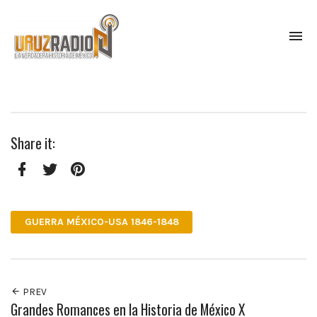
To
na
La
verdadera
historia
de
México,
Share it:
narrada
por
el
profesor
Facebook
Twitter
Pinterest
Francisco
Mendoza.
GUERRA MÉXICO-USA 1846-1848
Escúchanos
todos
los
lunes
a
PREV
las
Grandes Romances en la Historia de México X