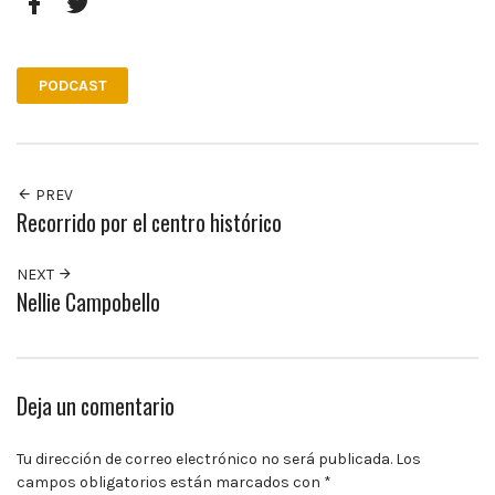
10:00
p.m.
Facebook
Twitter
PODCAST
PREV
Recorrido por el centro histórico
NEXT
Nellie Campobello
Deja un comentario
Tu dirección de correo electrónico no será publicada.
Los
campos obligatorios están marcados con
*