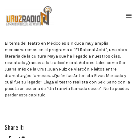
To
na
La
verdadera
historia
El tema del Teatro en México es sin duda muy amplia,
de
mencionaremos en el programa a “El Rabinal Achí”, una obra
México,
literaria de la cultura Maya que ha llegado a nuestros días,
narrada
rescatada gracias a la tradición oral. Autores tales como Sor
por
Juana Inés de la Cruz, Juan Ruiz de Alarcón. Pleitos entre
el
dramaturgos famosos. ¿Quién fue Antonieta Rivas Mercado y
profesor
cuál fue su legado? Llega el teatro realista con Seki Sano con la
Francisco
puesta en escena de “Un tranvía llamado deseo”. No te puedes
Mendoza.
perder este capítulo.
Escúchanos
todos
los
lunes
Share it:
a
las