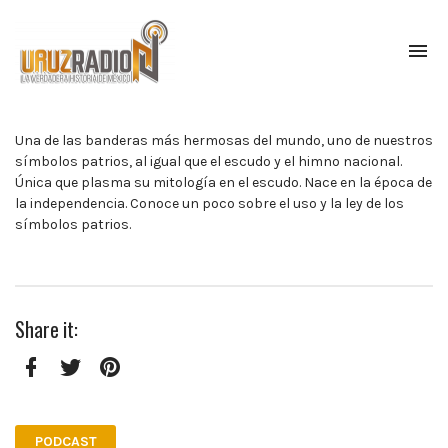
To
na
La
verdadera
historia
Una de las banderas más hermosas del mundo, uno de nuestros
de
símbolos patrios, al igual que el escudo y el himno nacional.
México,
Única que plasma su mitología en el escudo. Nace en la época de
narrada
la independencia. Conoce un poco sobre el uso y la ley de los
por
símbolos patrios.
el
profesor
Francisco
Mendoza.
Share it:
Escúchanos
todos
los
lunes
Facebook
Twitter
Pinterest
a
las
PODCAST