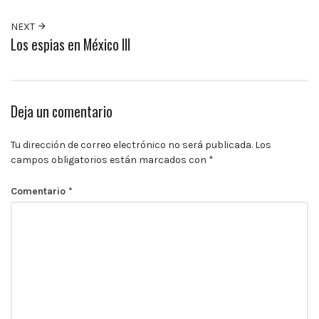
10:00
p.m.
NEXT
Los espias en México III
Deja un comentario
Tu dirección de correo electrónico no será publicada.
Los
campos obligatorios están marcados con
*
Comentario
*