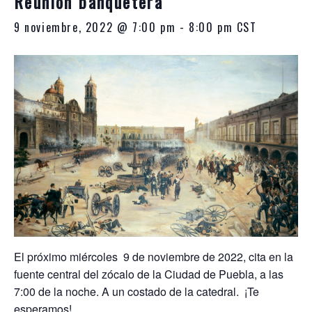
Reunión banquetera
10:00
p.m.
9 noviembre, 2022 @ 7:00 pm
-
8:00 pm
CST
El próximo miércoles 9 de noviembre de 2022, cita en la
fuente central del zócalo de la Ciudad de Puebla, a las
7:00 de la noche. A un costado de la catedral. ¡Te
esperamos!