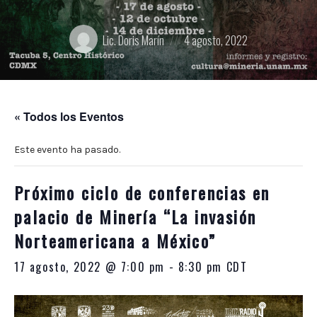
10:00
p.m.
Posted
Posted
Lic. Doris Marín
4 agosto, 2022
by:
on
« Todos los Eventos
Este evento ha pasado.
Próximo ciclo de conferencias en
palacio de Minería “La invasión
Norteamericana a México”
17 agosto, 2022 @ 7:00 pm
-
8:30 pm
CDT