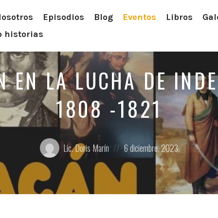
osotros
Episodios
Blog
Eventos
Libros
Gal
 historias
 EN LA LUCHA DE IND
1808 -1821
Posted
Posted
Lic. Doris Marín
6 diciembre, 2023
by:
on