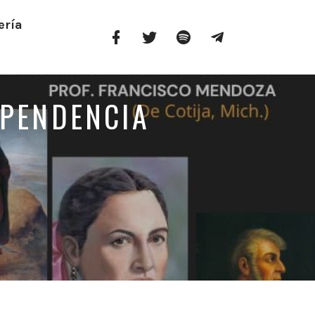
ería
Facebook
Twitter
Spotify
Telegram
Profile
EPENDENCIA