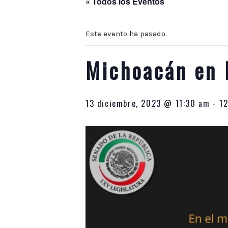
« Todos los Eventos
las
10:00
p.m.
Este evento ha pasado.
Michoacán en 
13 diciembre, 2023 @ 11:30 am
-
1