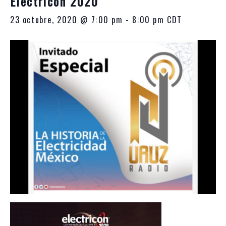
Electricón 2020
10:00
p.m.
23 octubre, 2020 @ 7:00 pm
-
8:00 pm
CDT