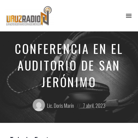
To
na
La
verdadera
CONFERENCIA EN EL
historia
de
México,
AUDITORIO DE SAN
narrada
por
el
JERÓNIMO
profesor
Francisco
Mendoza.
Posted
Posted
Escúchanos
Lic. Doris Marín
7 abril, 2023
todos
by:
on
los
lunes
a
las