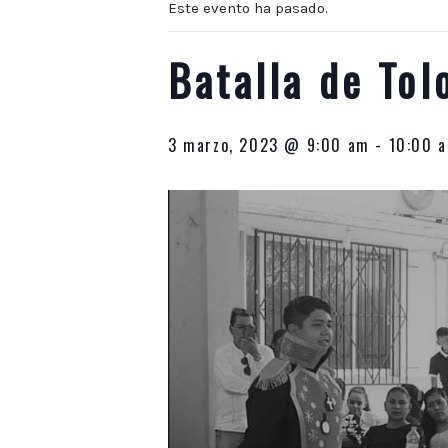
las
Este evento ha pasado.
10:00
p.m.
Batalla de To
3 marzo, 2023 @ 9:00 am
-
10:00 