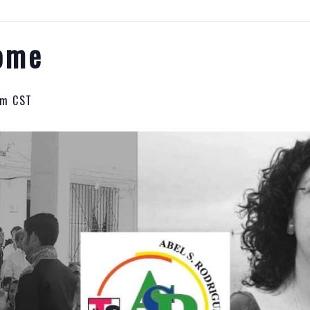
lome
am
CST