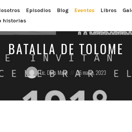
osotros
Episodios
Blog
Eventos
Libros
Gal
 historias
BATALLA DE TOLOME
Posted
Posted
Lic. Doris Marín
26 marzo, 2023
by:
on