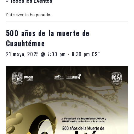
« Todos los Eventos
10:00
p.m.
Este evento ha pasado.
500 años de la muerte de
Cuauhtémoc
21 mayo, 2025 @ 7:00 pm
-
8:30 pm
CST