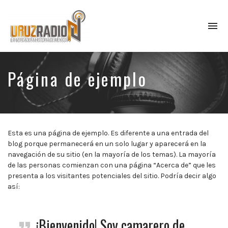
To
na
La
verdadera
historia
Página de ejemplo
de
México,
narrada
por
el
Esta es una página de ejemplo. Es diferente a una entrada del
profesor
blog porque permanecerá en un solo lugar y aparecerá en la
Francisco
navegación de su sitio (en la mayoría de los temas). La mayoría
Mendoza.
de las personas comienzan con una página “Acerca de” que les
Escúchanos
presenta a los visitantes potenciales del sitio. Podría decir algo
todos
así:
los
lunes
a
las
¡Bienvenido! Soy camarero de