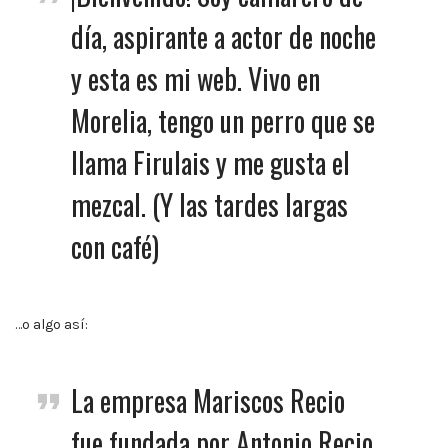
10:00
p.m.
día, aspirante a actor de noche
y esta es mi web. Vivo en
Morelia, tengo un perro que se
llama Firulais y me gusta el
mezcal. (Y las tardes largas
con café)
…o algo así:
La empresa Mariscos Recio
fue fundada por Antonio Recio